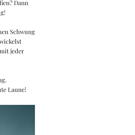
afien? Dann
g!
schen Schwung
wickelst
mit jeder
ng.
ute Laune!