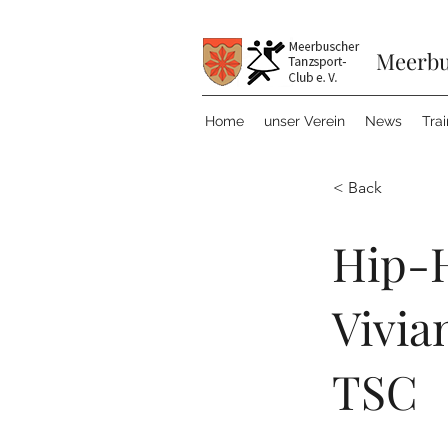
Meerbu
Home
unser Verein
News
Tra
< Back
Hip-
Vivia
TSC